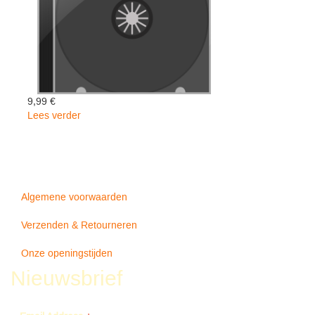
9,99 €
Lees verder
over
OUT
OF
OUR
LOVE
-
Algemene voorwaarden
Dillon
Dean
Verzenden & Retourneren
Onze openingstijden
Nieuwsbrief