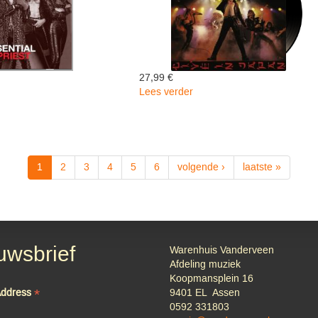
27,99 €
Lees verder
over
Unleashed
l
In
The
East:
Live
1
2
3
4
5
6
volgende ›
laatste »
In
Japan
-
Judas
Priest
uwsbrief
Warenhuis Vanderveen
Afdeling muziek
Koopmansplein 16
*
Address
9401 EL Assen
0592 331803