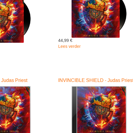
44,99 €
Lees verder
over
Invincible
le
Shield
-
Judas
Priest
- Judas Priest
INVINCIBLE SHIELD - Judas Pries