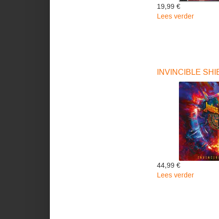
19,99 €
Lees verder
over
Invincib
Shield
-
Judas
Priest
INVINCIBLE SHIEL
44,99 €
Lees verder
over
INVINC
SHIELD
-
Judas