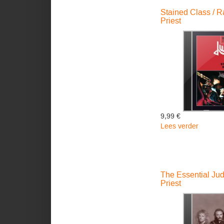
Priest
Stained Class / R
Priest
9,99 €
Lees verder
over
Stained
Class
/
Ram
The Essential Jud
It
Priest
Down
-
Judas
Priest