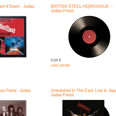
Priest
am It Down - Judas
BRITISH STEEL-HQ/REISSUE- -
Judas Priest
0,00 €
Lees verder
over
BRITISH
STEEL-
HQ/REISSUE-
-
as Priest - Judas
Unleashed In The East: Live In Jap
Judas
Judas Priest
Priest