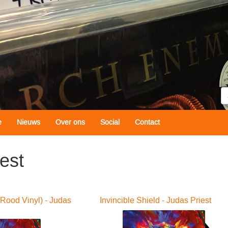
Z
e
Nieuws
Over ons
Social
Contact
est
(Rood Vinyl) - Judas
Invincible Shield - Judas Priest