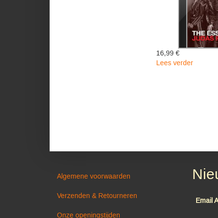
16,99 €
Lees verder
over
The
Essentia
Judas
Priest
-
Judas
Priest
Nie
Algemene voorwaarden
Verzenden & Retourneren
Email 
Onze openingstijden