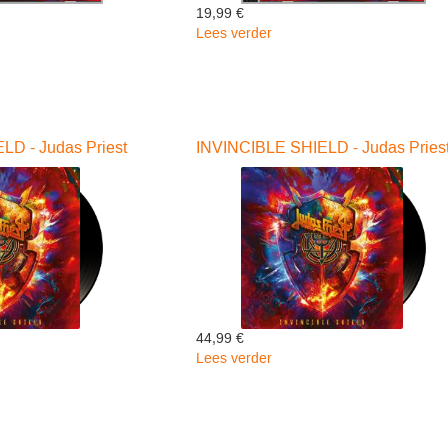
19,99 €
Lees verder
over
le
INVINCIBLE
SHIELD
-
Judas
Priest
D - Judas Priest
INVINCIBLE SHIELD - Judas Pries
44,99 €
Lees verder
over
IBLE
INVINCIBLE
SHIELD
-
Judas