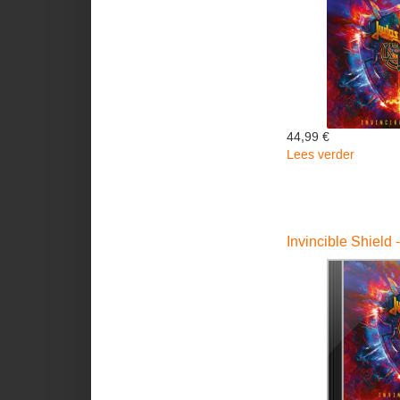
44,99 €
Lees verder
over
Invincib
Shield
(Rood
Vinyl)
Invincible Shield 
-
Judas
Priest