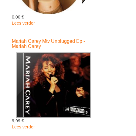
0,00 €
Lees verder
over
Butterfly
-
Mariah Carey Mtv Unplugged Ep -
Mariah
Mariah Carey
Carey
9,99 €
Lees verder
over
Mariah