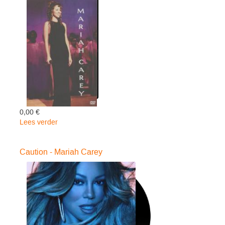
At
Madis
-
Mariah
Carey
0,00 €
Lees verder
over
Mariah
Carey
Caution - Mariah Carey
-
Mariah
Carey