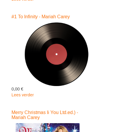
Caution
-
#1 To Infinity - Mariah Carey
Mariah
Carey
0,00 €
Lees verder
over
#1
To
Merry Christmas Ii You Ltd.ed.) -
Infinity
Mariah Carey
-
Mariah
Carey