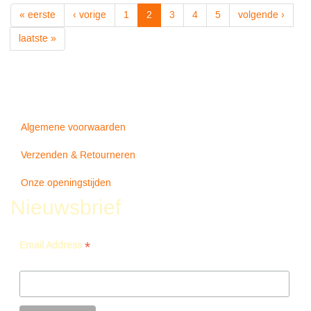
Carey
« eerste
‹ vorige
1
2
3
4
5
volgende ›
Mtv
Unplugged
laatste »
Ep
-
Mariah
Carey
Algemene voorwaarden
Verzenden & Retourneren
Onze openingstijden
Nieuwsbrief
*
Email Address