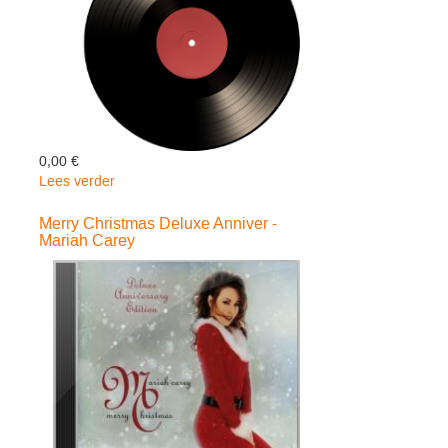
0,00 €
Lees verder
over
The
Emancipation
Merry Christmas Deluxe Anniver -
Mariah Carey
Of
Mimi
-
Mariah
Carey