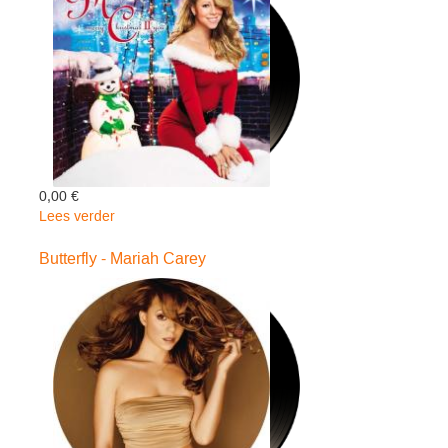
0,00 €
Lees verder
over
Merry
Christmas
Butterfly - Mariah Carey
Ii
You
Ltd.ed.)
-
Mariah
Carey