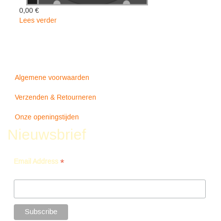
0,00 €
Lees verder
over
IT
AIN'T
ALL
BAD
('13)
Algemene voorwaarden
-
Wariner
Verzenden & Retourneren
Steve
Onze openingstijden
Nieuwsbrief
*
Email Address