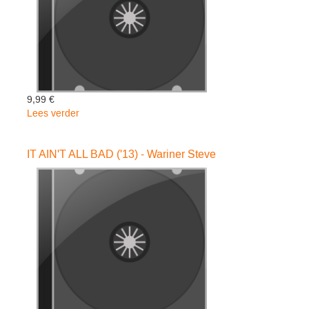
9,99 €
Lees verder
over
I
AM
IT AIN'T ALL BAD ('13) - Wariner Steve
READY
-
Wariner
Steve