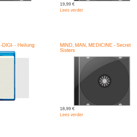
19,99 €
Lees verder
over
LITTLE
S
SUN
-
Charlie
Parr
-DIGI- - Heilung
MIND, MAN, MEDICINE - Secret
Sisters
18,99 €
Lees verder
over
MIND,
MAN,
G..
MEDICINE