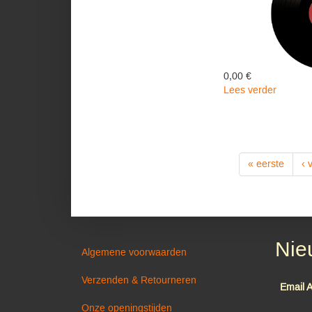
0,00 €
Lees verder
over
LEGEN
-
PD/HQ/
-
Marley
« eerste
‹ 
Bob
&
The
Wailers
Nie
Algemene voorwaarden
Verzenden & Retourneren
Email 
Onze openingstijden