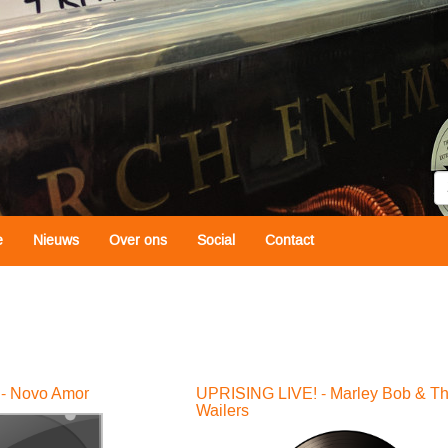
Z
e
Nieuws
Over ons
Social
Contact
- Novo Amor
UPRISING LIVE! - Marley Bob & T
Wailers