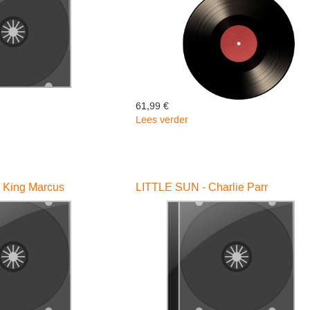
61,99 €
Lees verder
over
PSE
UPRISING
LIVE!
-
Marley
King Marcus
LITTLE SUN - Charlie Parr
Bob
&
The
Wailers