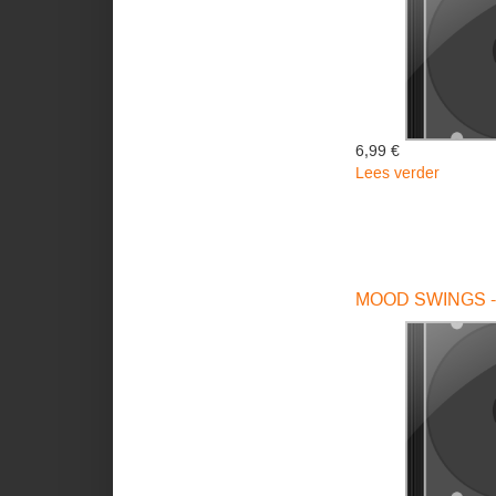
6,99 €
Lees verder
over
COLLA
LIST
-
Novo
Amor
MOOD SWINGS - 