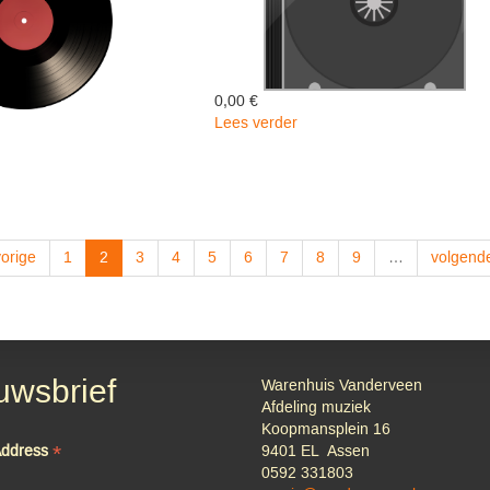
0,00 €
Lees verder
over
AURORA
D
-
Brother
LTD-
Dege
vorige
1
2
3
4
5
6
7
8
9
…
volgende
uwsbrief
Warenhuis Vanderveen
Afdeling muziek
Koopmansplein 16
*
Address
9401 EL Assen
0592 331803