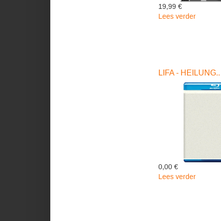
19,99 €
Lees verder
over
MOOD
SWING
-
King
Marcus
LIFA - HEILUNG.. 
0,00 €
Lees verder
over
LIFA
-
HEILUN
-