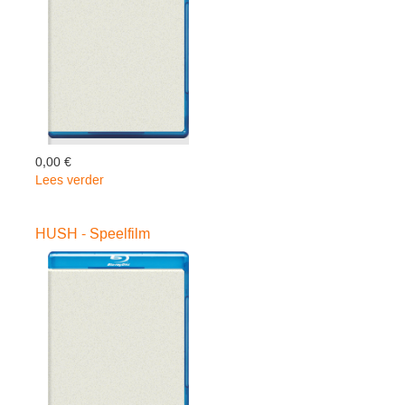
0,00 €
Lees verder
over
HOOLIGANS
-
HUSH - Speelfilm
Speelfilm