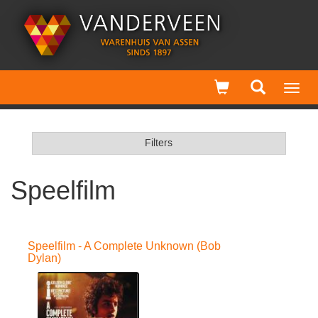
Toggl
navig
Filters
Speelfilm
Speelfilm - A Complete Unknown (Bob
Dylan)