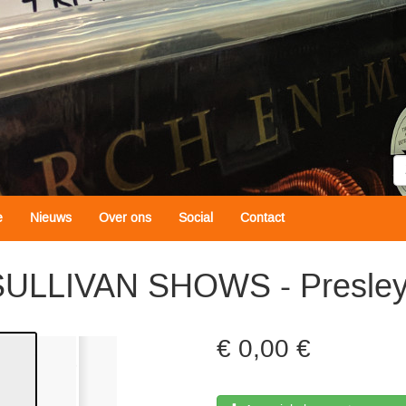
Z
e
Nieuws
Over ons
Social
Contact
ULLIVAN SHOWS - Presley 
0,00 €