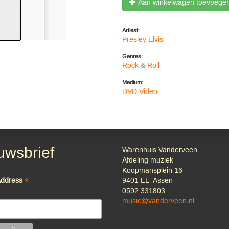
Aan winkelwagen toevoege
Artiest:
Presley Elvis
Genres:
Rock & Roll
Medium:
DVD Video
uwsbrief
Warenhuis Vanderveen
Afdeling muziek
Koopmansplein 16
*
Address
9401 EL Assen
0592 331803
music@vanderveen.nl