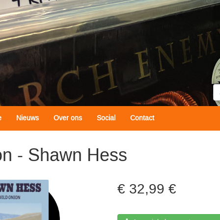
Z
e
Nieuws
Over ons
Social
Contact
on - Shawn Hess
32,99 €