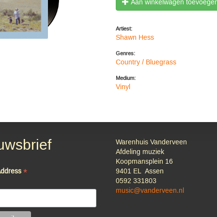
Aan winkelwagen toevoege
Artiest:
Shawn Hess
Genres:
Country / Bluegrass
Medium:
Vinyl
uwsbrief
Warenhuis Vanderveen
Afdeling muziek
Koopmansplein 16
*
Address
9401 EL Assen
0592 331803
music@vanderveen.nl