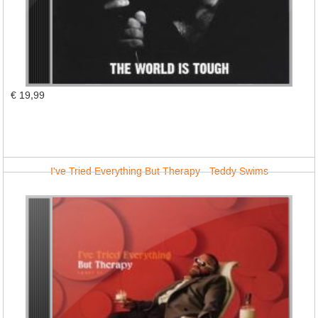
€ 19,99
I've Tried Everything But Therapy - Teddy Swims