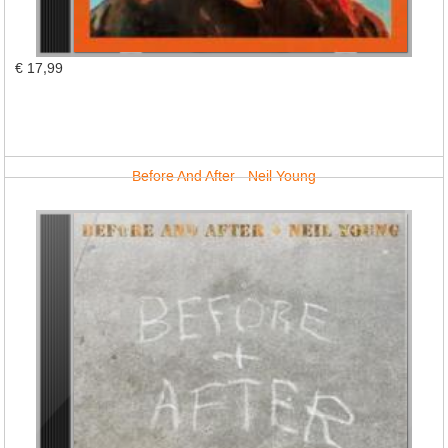
€ 17,99
Before And After - Neil Young