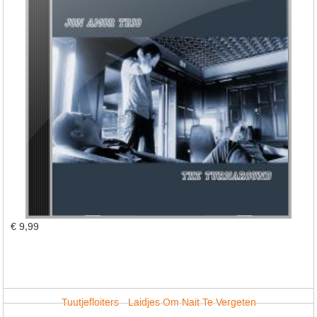
€ 9,99
Tuutjefloiters - Laidjes Om Nait Te Vergeten