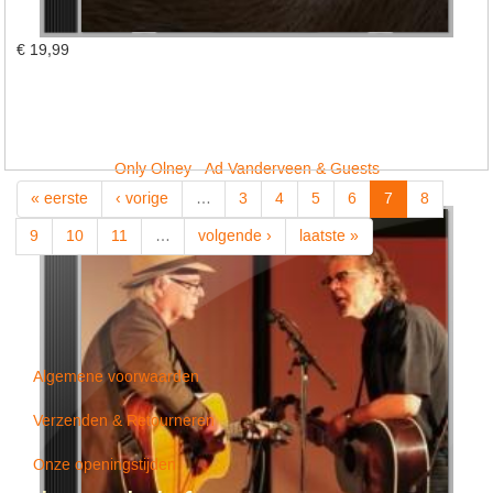
€ 19,99
Only Olney - Ad Vanderveen & Guests
« eerste
‹ vorige
…
3
4
5
6
7
8
9
10
11
…
volgende ›
laatste »
Algemene voorwaarden
Verzenden & Retourneren
Onze openingstijden