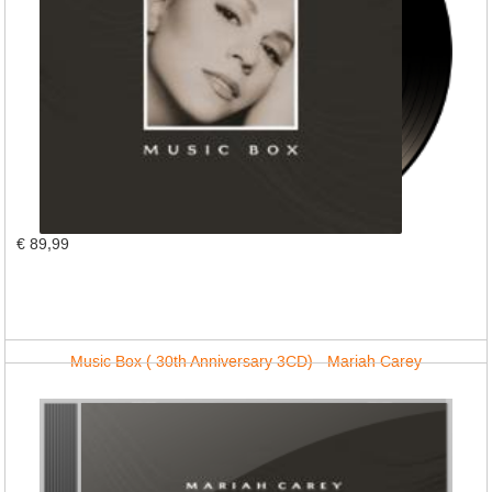
€ 89,99
Music Box ( 30th Anniversary 3CD) - Mariah Carey