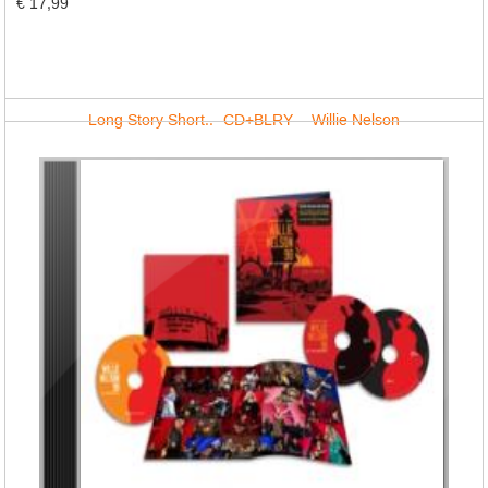
€ 17,99
Long Story Short.. -CD+BLRY- - Willie Nelson