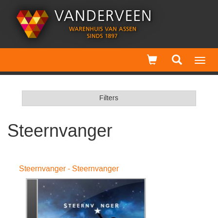
Toggl
navig
Filters
Steernvanger
Steernvanger - Steernvanger