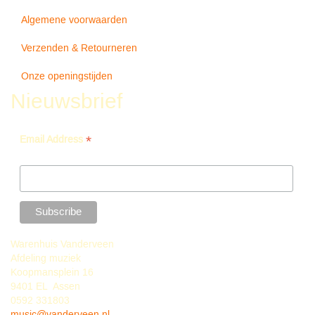
Algemene voorwaarden
Verzenden & Retourneren
Onze openingstijden
Nieuwsbrief
*
Email Address
Warenhuis Vanderveen
Afdeling muziek
Koopmansplein 16
9401 EL Assen
0592 331803
music@vanderveen.nl