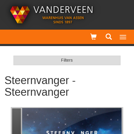
Toggl
navig
Filters
Steernvanger -
Steernvanger