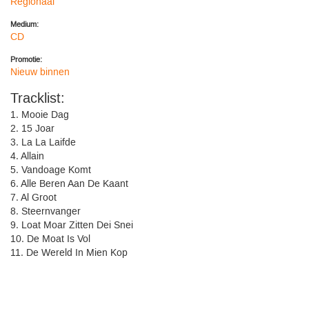
Regionaal
Medium:
CD
Promotie:
Nieuw binnen
Tracklist:
1. Mooie Dag
2. 15 Joar
3. La La Laifde
4. Allain
5. Vandoage Komt
6. Alle Beren Aan De Kaant
7. Al Groot
8. Steernvanger
9. Loat Moar Zitten Dei Snei
10. De Moat Is Vol
11. De Wereld In Mien Kop