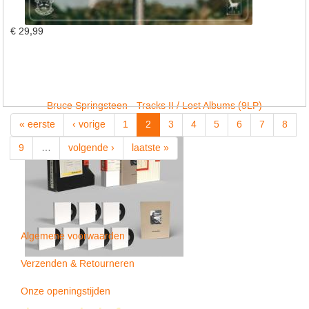
€ 29,99
Bruce Springsteen - Tracks II / Lost Albums (9LP)
« eerste
‹ vorige
1
2
3
4
5
6
7
8
9
…
volgende ›
laatste »
Algemene voorwaarden
Verzenden & Retourneren
Onze openingstijden