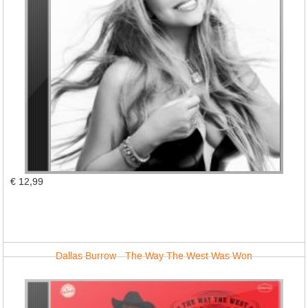
€ 12,99
Dallas Burrow - The Way The West Was Won