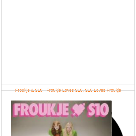
Froukje & S10 - Froukje Loves S10, S10 Loves Froukje